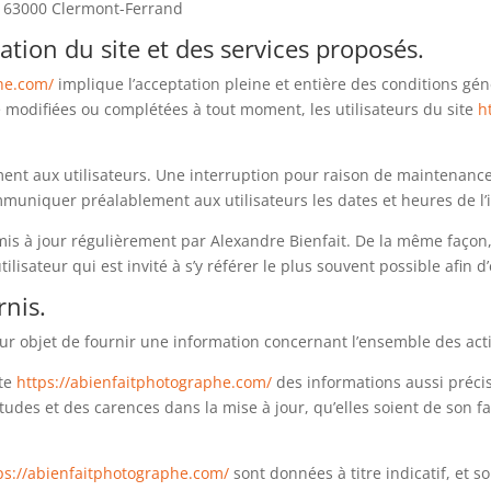
 63000 Clermont-Ferrand
sation du site et des services proposés.
he.com/
implique l’acceptation pleine et entière des conditions géné
re modifiées ou complétées à tout moment, les utilisateurs du site
h
ent aux utilisateurs. Une interruption pour raison de maintenance
ommuniquer préalablement aux utilisateurs les dates et heures de l’
mis à jour régulièrement par Alexandre Bienfait. De la même façon,
ilisateur qui est invité à s’y référer le plus souvent possible afin
rnis.
ur objet de fournir une information concernant l’ensemble des activ
ite
https://abienfaitphotographe.com/
des informations aussi précis
des et des carences dans la mise à jour, qu’elles soient de son fait
ps://abienfaitphotographe.com/
sont données à titre indicatif, et so