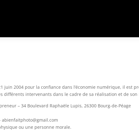
 21 juin 2004 pour la confiance dans l’économie numérique, il est pr
es différents intervenants dans le cadre de sa réalisation et de son s
repreneur – 34 Boulevard Raphaële Lupis, 26300 Bourg-de-Péage
 – abienfaitphoto@gmail.com
 physique ou une personne morale.